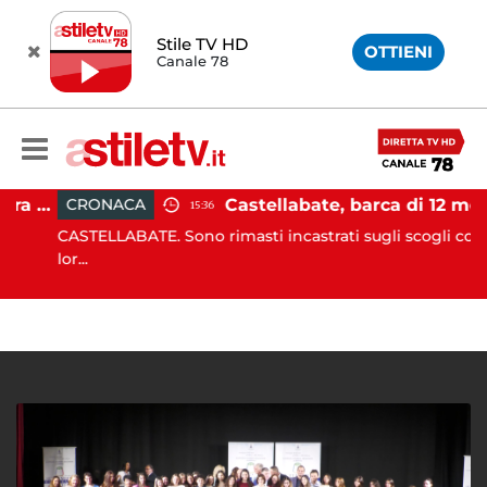
Stile TV HD
OTTIENI
Canale 78
Pontecagnano, incidente tra due auto: 4 feriti
Castellabate, barca di 12 metri resta incastrata sugli scogli: salvate 9 persone
CRONACA
15:36
CASTELLABATE. Sono rimasti incastrati sugli scogli con la
lor...