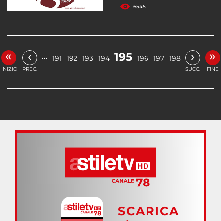
6545
«
»
‹
›
195
…
191
192
193
194
196
197
198
INIZIO
PREC.
SUCC.
FINE
SCARICA