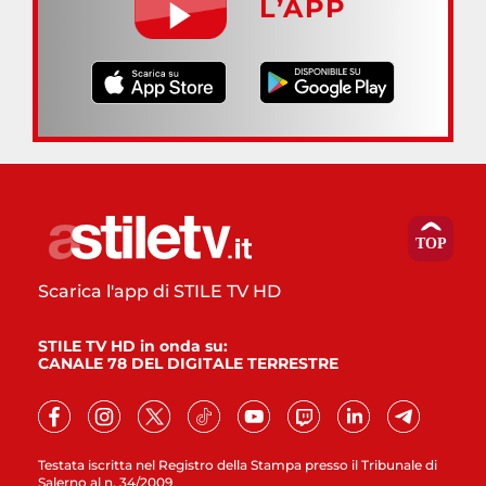
L’APP
Scarica l'app di STILE TV HD
STILE TV HD in onda su:
CANALE 78 DEL DIGITALE TERRESTRE
Testata iscritta nel Registro della Stampa presso il Tribunale di
Salerno al n. 34/2009