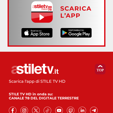
SCARICA
L’APP
Scarica l'app di STILE TV HD
STILE TV HD in onda su:
CANALE 78 DEL DIGITALE TERRESTRE