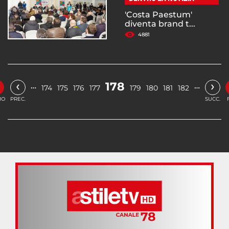
'Costa Paestum'
diventa brand t...
4881
‹
›
178
…
…
174
175
176
177
179
180
181
182
IO
PREC.
SUCC.