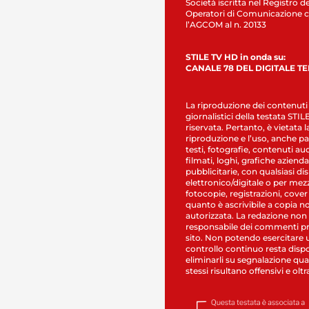
Società iscritta nel Registro de
Operatori di Comunicazione c
l’AGCOM al n. 20133
STILE TV HD in onda su:
CANALE 78 DEL DIGITALE T
La riproduzione dei contenuti
giornalistici della testata STI
riservata. Pertanto, è vietata l
riproduzione e l’uso, anche par
testi, fotografie, contenuti au
filmati, loghi, grafiche aziendal
pubblicitarie, con qualsiasi di
elettronico/digitale o per mez
fotocopie, registrazioni, cover
quanto è ascrivibile a copia n
autorizzata. La redazione non
responsabile dei commenti pr
sito. Non potendo esercitare 
controllo continuo resta dispo
eliminarli su segnalazione qual
stessi risultano offensivi e oltr