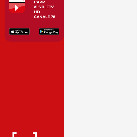
L’APP
di STILETV
HD
CANALE 78