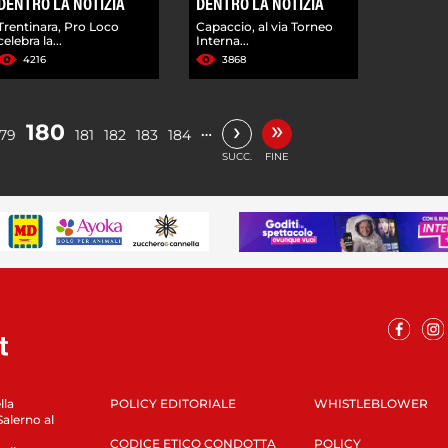
DENTRO LA NOTIZIA
DENTRO LA NOTIZIA
Trentinara, Pro Loco
Capaccio, al via Torneo
celebra la...
Interna...
4216
3868
»
›
180
…
179
181
182
183
184
SUCC.
FINE
lla
POLICY EDITORIALE
WHISTLEBLOWER
Salerno al
CODICE ETICO CONDOTTA
POLICY