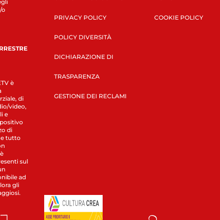
gli
/o
PRIVACY POLICY
COOKIE POLICY
POLICY DIVERSITÀ
ERRESTRE
DICHIARAZIONE DI
TRASPARENZA
LETV è
a
GESTIONE DEI RECLAMI
ziale, di
dio/video,
i e
spositivo
zo di
 e tutto
on
 è
esenti sul
un
nibile ad
ora gli
aggiosi.