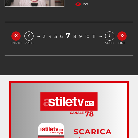
177
«
»
‹
›
7
…
…
3
4
5
6
8
9
10
11
INIZIO
PREC.
SUCC.
FINE
SCARICA