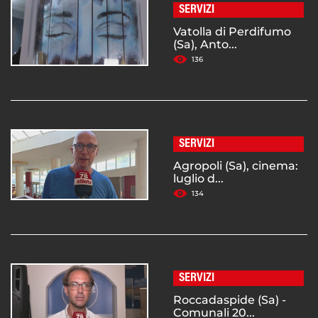
SERVIZI
Vatolla di Perdifumo
(Sa), Anto...
136
SERVIZI
Agropoli (Sa), cinema:
luglio d...
134
SERVIZI
Roccadaspide (Sa) -
Comunali 20...