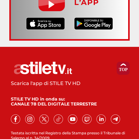
L’APP
Scarica l'app di STILE TV HD
STILE TV HD in onda su:
CANALE 78 DEL DIGITALE TERRESTRE
Testata iscritta nel Registro della Stampa presso il Tribunale di
Salerno al n. 34/2009