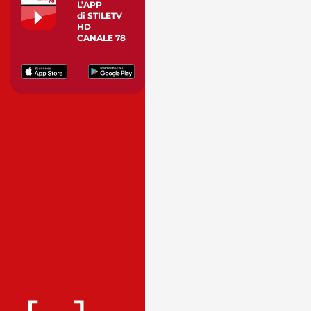
L’APP
di STILETV
HD
CANALE 78