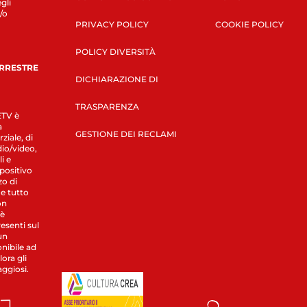
gli
/o
PRIVACY POLICY
COOKIE POLICY
POLICY DIVERSITÀ
ERRESTRE
DICHIARAZIONE DI
TRASPARENZA
LETV è
a
GESTIONE DEI RECLAMI
ziale, di
dio/video,
i e
spositivo
zo di
 e tutto
on
 è
esenti sul
un
nibile ad
ora gli
aggiosi.