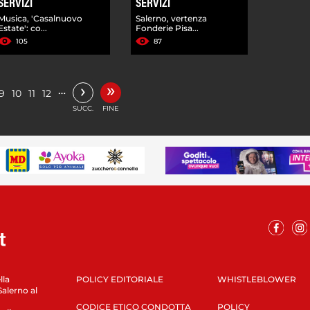
SERVIZI
SERVIZI
Musica, 'Casalnuovo
Salerno, vertenza
Estate': co...
Fonderie Pisa...
105
87
»
›
…
9
10
11
12
SUCC.
FINE
lla
POLICY EDITORIALE
WHISTLEBLOWER
Salerno al
CODICE ETICO CONDOTTA
POLICY