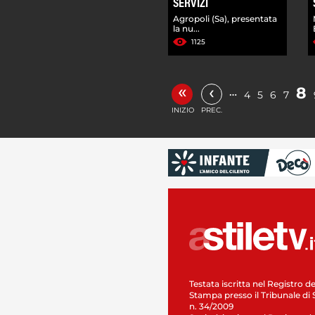
SERVIZI
Agropoli (Sa), presentata
la nu...
1125
«
‹
8
…
4
5
6
7
INIZIO
PREC.
Testata iscritta nel Registro de
Stampa presso il Tribunale di 
n. 34/2009