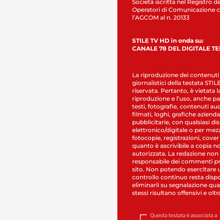
Società iscritta nel Registro de
Operatori di Comunicazione c
l’AGCOM al n. 20133
STILE TV HD in onda su:
CANALE 78 DEL DIGITALE T
La riproduzione dei contenuti
giornalistici della testata STI
riservata. Pertanto, è vietata l
riproduzione e l’uso, anche par
testi, fotografie, contenuti au
filmati, loghi, grafiche aziendal
pubblicitarie, con qualsiasi di
elettronico/digitale o per mez
fotocopie, registrazioni, cover
quanto è ascrivibile a copia n
autorizzata. La redazione non
responsabile dei commenti pr
sito. Non potendo esercitare 
controllo continuo resta dispo
eliminarli su segnalazione qual
stessi risultano offensivi e oltr