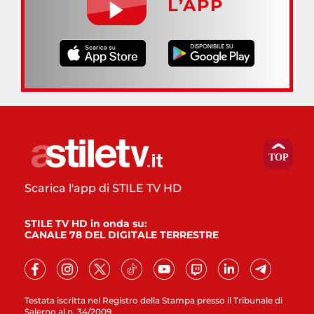
L’APP
Scarica l'app di STILE TV HD
STILE TV HD in onda su:
CANALE 78 DEL DIGITALE TERRESTRE
Testata iscritta nel Registro della Stampa presso il Tribunale di
Salerno al n. 34/2009