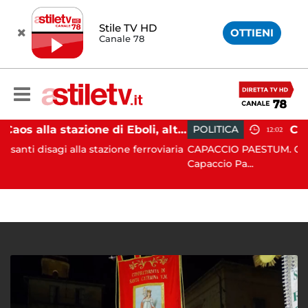
Stile TV HD
OTTIENI
Canale 78
Caos alla stazione di Eboli, alterco a bordo: malore per la capotreno e Intercity per Taranto fermo per ore
POLITICA
12:02
lla stazione ferroviaria
CAPACCIO PAESTUM. Crisi politico-ammi
Capaccio Pa...