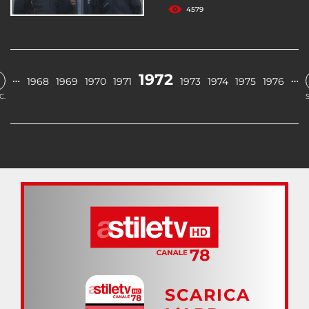
4579
1972
…
…
1968
1969
1970
1971
1973
1974
1975
1976
C.
SCARICA