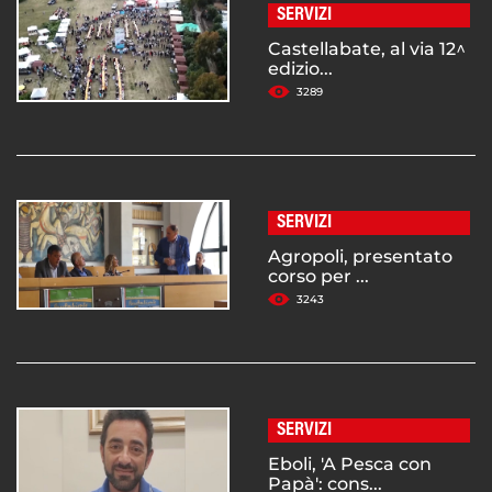
SERVIZI
Castellabate, al via 12^
edizio...
3289
SERVIZI
Agropoli, presentato
corso per ...
3243
SERVIZI
Eboli, 'A Pesca con
Papà': cons...