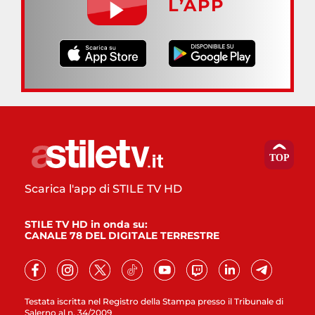
L’APP
Scarica l'app di STILE TV HD
STILE TV HD in onda su:
CANALE 78 DEL DIGITALE TERRESTRE
Testata iscritta nel Registro della Stampa presso il Tribunale di
Salerno al n. 34/2009