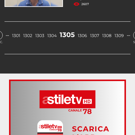
2607
1305
…
…
1301
1302
1303
1304
1306
1307
1308
1309
C.
S
SCARICA