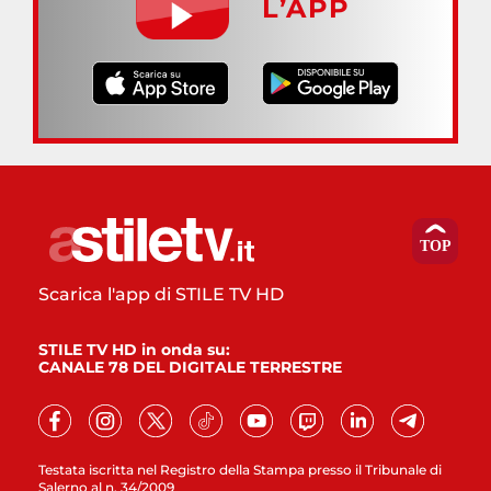
L’APP
Scarica l'app di STILE TV HD
STILE TV HD in onda su:
CANALE 78 DEL DIGITALE TERRESTRE
Testata iscritta nel Registro della Stampa presso il Tribunale di
Salerno al n. 34/2009