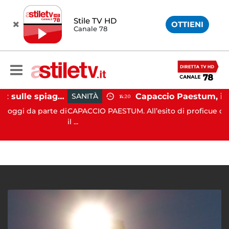
Stile TV HD
OTTIENI
Canale 78
Montecorice, blitz sulle spiagge libere: sequestrati oltre 300 ombrelloni e lettini lasciati sull’arenile
SANITÀ
14:20
da parte di
CAPACCIO PAESTUM. All’esito di proficue consultazio
il ...