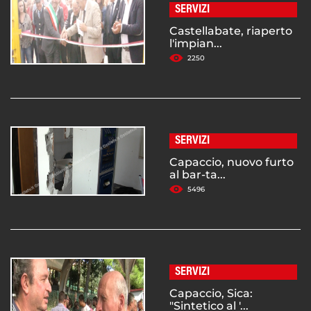
SERVIZI
Castellabate, riaperto
l'impian...
2250
SERVIZI
Capaccio, nuovo furto
al bar-ta...
5496
SERVIZI
Capaccio, Sica:
"Sintetico al '...