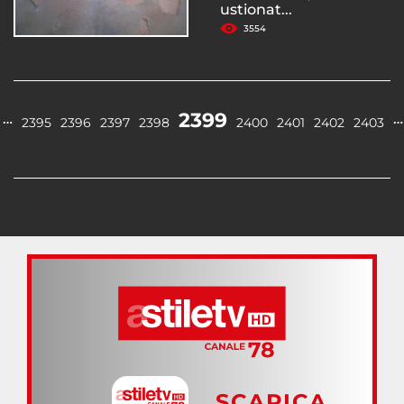
ustionat...
3554
2399
…
…
2395
2396
2397
2398
2400
2401
2402
2403
SCARICA