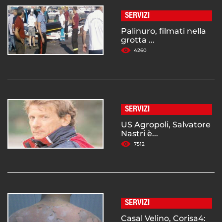
SERVIZI
Palinuro, filmati nella
grotta ...
4260
SERVIZI
US Agropoli, Salvatore
Nastri è...
7512
SERVIZI
Casal Velino, Corisa4: