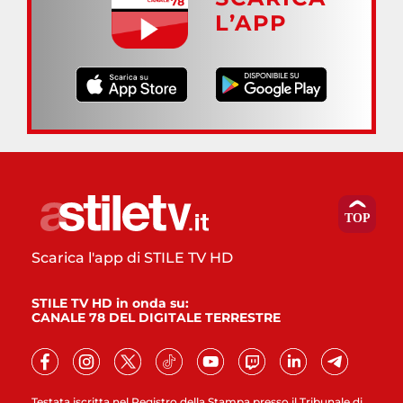
L’APP
Scarica l'app di STILE TV HD
STILE TV HD in onda su:
CANALE 78 DEL DIGITALE TERRESTRE
Testata iscritta nel Registro della Stampa presso il Tribunale di