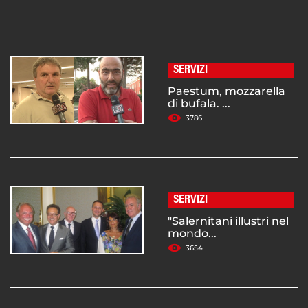
SERVIZI
Paestum, mozzarella
di bufala. ...
3786
SERVIZI
"Salernitani illustri nel
mondo...
3654