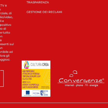
TRASPARENZA
LETV è
a
GESTIONE DEI RECLAMI
ziale, di
dio/video,
i e
spositivo
zo di
 e tutto
on
 è
esenti sul
un
nibile ad
ora gli
aggiosi.