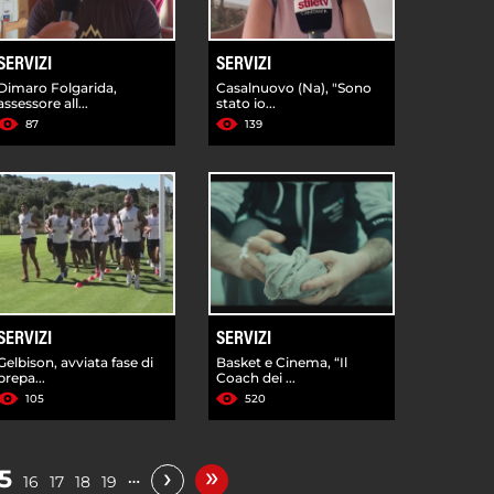
SERVIZI
SERVIZI
Dimaro Folgarida,
Casalnuovo (Na), "Sono
assessore all...
stato io...
87
139
SERVIZI
SERVIZI
Gelbison, avviata fase di
Basket e Cinema, “Il
prepa...
Coach dei ...
105
520
»
›
5
…
16
17
18
19