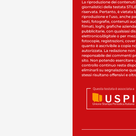
La riproduzione dei contenuti
giornalistici della testata STI
riservata. Pertanto, è vietata l
riproduzione e l’uso, anche par
testi, fotografie, contenuti au
filmati, loghi, grafiche aziendal
pubblicitarie, con qualsiasi di
elettronico/digitale o per mez
fotocopie, registrazioni, cover
quanto è ascrivibile a copia n
autorizzata. La redazione non
responsabile dei commenti pr
sito. Non potendo esercitare 
controllo continuo resta dispo
eliminarli su segnalazione qual
stessi risultano offensivi e oltr