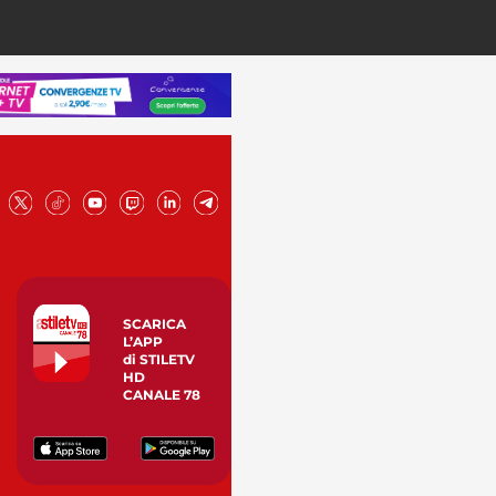
SCARICA
L’APP
di STILETV
HD
CANALE 78