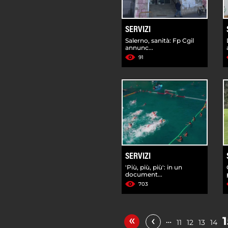
SERVIZI
Salerno, sanità: Fp Cgil
annunc...
91
SERVIZI
'Più, più, più': in un
document...
703
«
‹
1
…
11
12
13
14