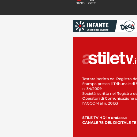
INIZIO
PREC.
Testata iscritta nel Registro de
Stampa presso il Tribunale di 
n. 34/2009
Società iscritta nel Registro de
Operatori di Comunicazione c
l’AGCOM al n. 20133
STILE TV HD in onda su:
CANALE 78 DEL DIGITALE T