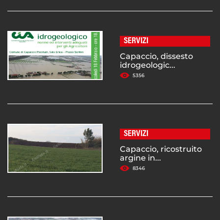
SERVIZI
Capaccio, dissesto
idrogeologic...
5356
SERVIZI
Capaccio, ricostruito
argine in...
8346