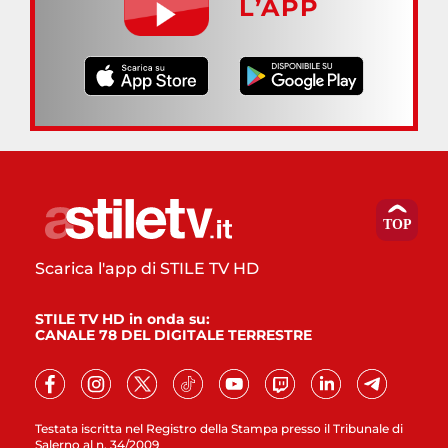
L’APP
Scarica l'app di STILE TV HD
STILE TV HD in onda su:
CANALE 78 DEL DIGITALE TERRESTRE
Testata iscritta nel Registro della Stampa presso il Tribunale di
Salerno al n. 34/2009