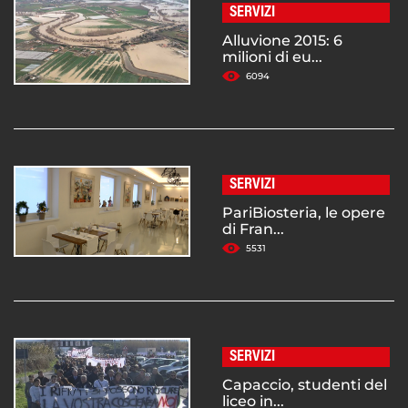
SERVIZI
Alluvione 2015: 6
milioni di eu...
6094
SERVIZI
PariBiosteria, le opere
di Fran...
5531
SERVIZI
Capaccio, studenti del
liceo in...