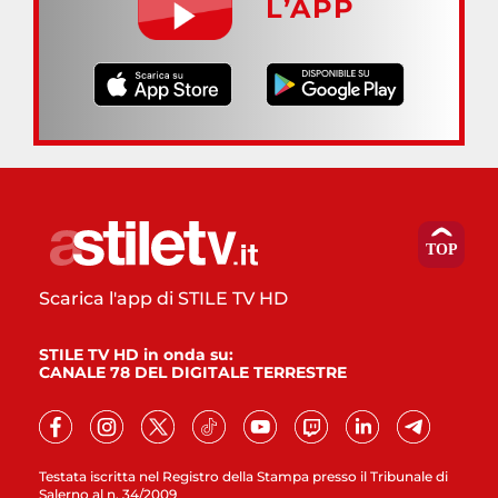
L’APP
Scarica l'app di STILE TV HD
STILE TV HD in onda su:
CANALE 78 DEL DIGITALE TERRESTRE
Testata iscritta nel Registro della Stampa presso il Tribunale di
Salerno al n. 34/2009