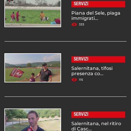
SERVIZI
Piana del Sele, piaga
immigrati...
333
SERVIZI
Salernitana, tifosi
presenza co...
115
SERVIZI
Salernitana, nel ritiro
di Casc...