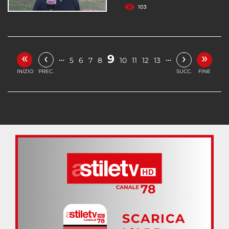
103
«
»
‹
›
9
…
…
5
6
7
8
10
11
12
13
INIZIO
PREC.
SUCC.
FINE
SCARICA