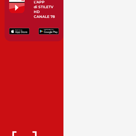
L’APP
di STILETV
HD
CANALE 78