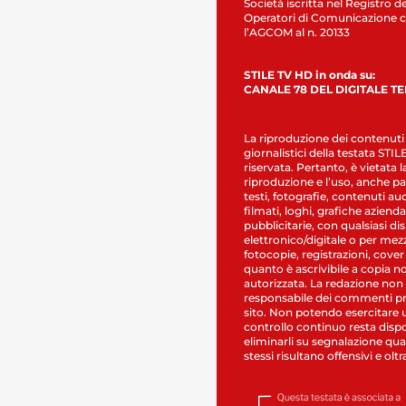
Società iscritta nel Registro de
Operatori di Comunicazione c
l’AGCOM al n. 20133
STILE TV HD in onda su:
CANALE 78 DEL DIGITALE T
La riproduzione dei contenuti
giornalistici della testata STI
riservata. Pertanto, è vietata l
riproduzione e l’uso, anche par
testi, fotografie, contenuti au
filmati, loghi, grafiche aziendal
pubblicitarie, con qualsiasi di
elettronico/digitale o per mez
fotocopie, registrazioni, cover
quanto è ascrivibile a copia n
autorizzata. La redazione non
responsabile dei commenti pr
sito. Non potendo esercitare 
controllo continuo resta dispo
eliminarli su segnalazione qual
stessi risultano offensivi e oltr