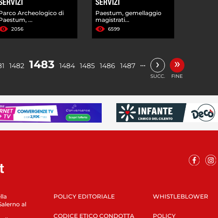
SERVIZI
SERVIZI
Parco Archeologico di
Paestum, gemellaggio
Paestum, ...
magistrati...
2056
6599
»
›
1483
…
81
1482
1484
1485
1486
1487
SUCC.
FINE
lla
POLICY EDITORIALE
WHISTLEBLOWER
Salerno al
CODICE ETICO CONDOTTA
POLICY