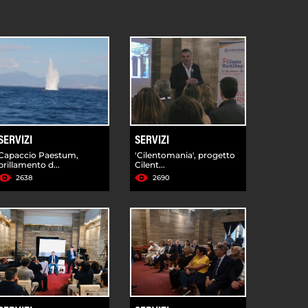
SERVIZI
SERVIZI
Capaccio Paestum,
'Cilentomania', progetto
brillamento d...
Cilent...
2638
2690