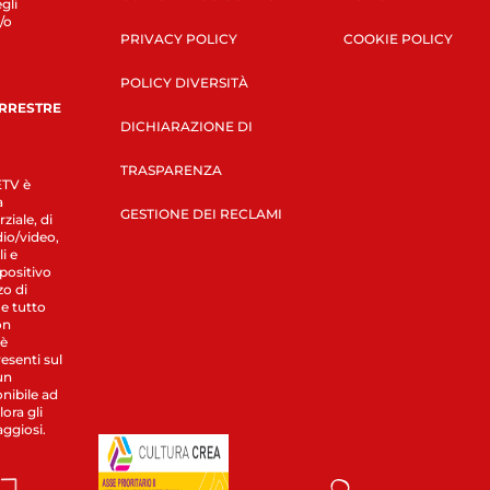
gli
/o
PRIVACY POLICY
COOKIE POLICY
POLICY DIVERSITÀ
ERRESTRE
DICHIARAZIONE DI
TRASPARENZA
LETV è
a
GESTIONE DEI RECLAMI
ziale, di
dio/video,
i e
spositivo
zo di
 e tutto
on
 è
esenti sul
un
nibile ad
ora gli
aggiosi.