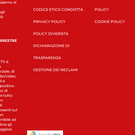
Salerno al
CODICE ETICO CONDOTTA
POLICY
gli
/o
PRIVACY POLICY
COOKIE POLICY
POLICY DIVERSITÀ
ERRESTRE
DICHIARAZIONE DI
TRASPARENZA
LETV è
a
GESTIONE DEI RECLAMI
ziale, di
dio/video,
i e
spositivo
zo di
 e tutto
on
 è
esenti sul
un
nibile ad
ora gli
aggiosi.