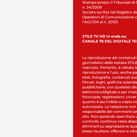
Stampa presso il Tribunale di 
n. 34/2009
Società iscritta nel Registro de
Operatori di Comunicazione c
l’AGCOM al n. 20133
STILE TV HD in onda su:
CANALE 78 DEL DIGITALE T
La riproduzione dei contenuti
giornalistici della testata STI
riservata. Pertanto, è vietata l
riproduzione e l’uso, anche par
testi, fotografie, contenuti au
filmati, loghi, grafiche aziendal
pubblicitarie, con qualsiasi di
elettronico/digitale o per mez
fotocopie, registrazioni, cover
quanto è ascrivibile a copia n
autorizzata. La redazione non
responsabile dei commenti pr
sito. Non potendo esercitare 
controllo continuo resta dispo
eliminarli su segnalazione qual
stessi risultano offensivi e oltr