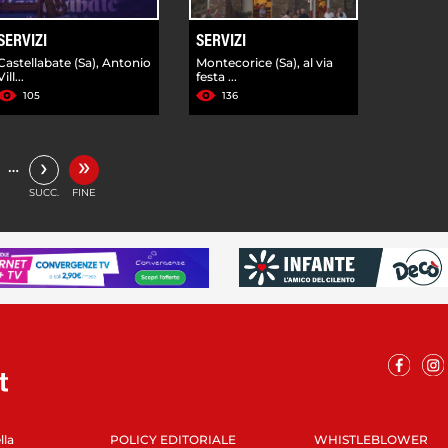
SERVIZI
SERVIZI
Castellabate (Sa), Antonio
Montecorice (Sa), al via
Vill...
festa ...
105
136
»
›
…
SUCC.
FINE
lla
POLICY EDITORIALE
WHISTLEBLOWER