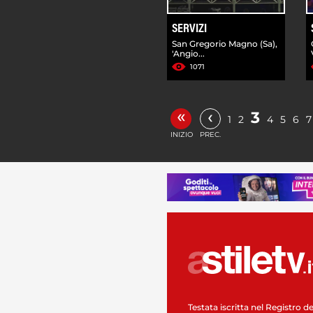
SERVIZI
San Gregorio Magno (Sa),
'Angio...
1071
«
‹
3
1
2
4
5
6
7
INIZIO
PREC.
Testata iscritta nel Registro de