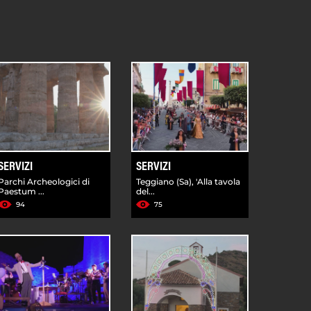
SERVIZI
SERVIZI
Parchi Archeologici di
Teggiano (Sa), 'Alla tavola
Paestum ...
del...
94
75