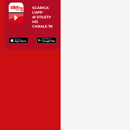
SCARICA
L’APP
di STILETV
HD
CANALE 78