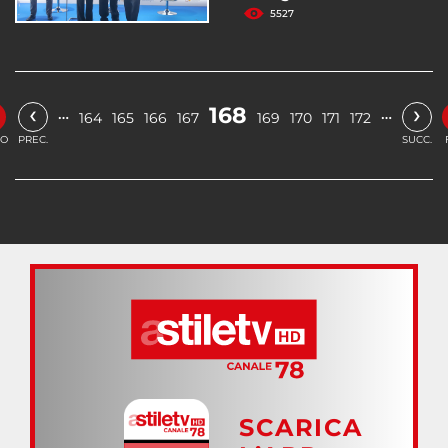
5527
‹
›
168
…
…
164
165
166
167
169
170
171
172
IO
PREC.
SUCC.
SCARICA