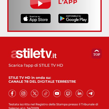
L’APP
Scarica l'app di STILE TV HD
STILE TV HD in onda su:
CANALE 78 DEL DIGITALE TERRESTRE
Testata iscritta nel Registro della Stampa presso il Tribunale di
Salerno al n. 34/2009