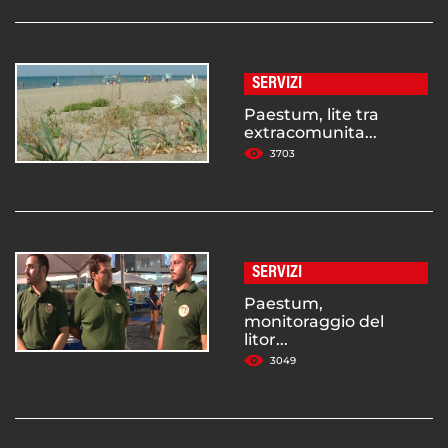
SERVIZI
Paestum, lite tra
extracomunita...
3703
SERVIZI
Paestum,
monitoraggio del
litor...
3049