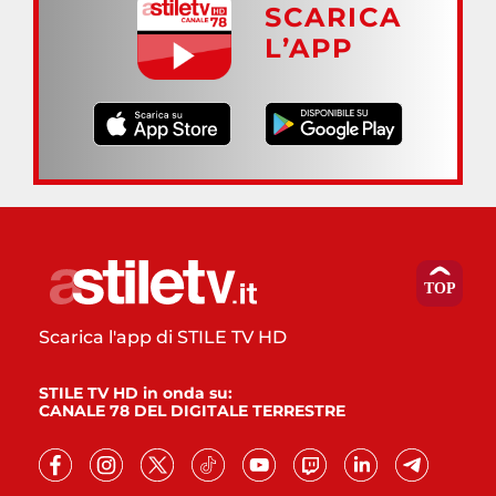
SCARICA
L’APP
Scarica l'app di STILE TV HD
STILE TV HD in onda su:
CANALE 78 DEL DIGITALE TERRESTRE