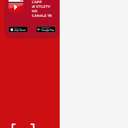
L’APP
di STILETV
HD
CANALE 78