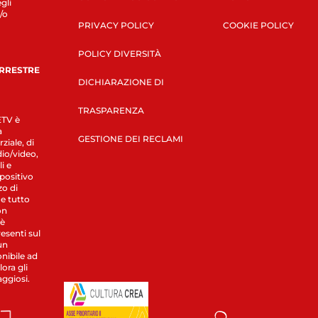
gli
/o
PRIVACY POLICY
COOKIE POLICY
POLICY DIVERSITÀ
ERRESTRE
DICHIARAZIONE DI
TRASPARENZA
LETV è
a
GESTIONE DEI RECLAMI
ziale, di
dio/video,
i e
spositivo
zo di
 e tutto
on
 è
esenti sul
un
nibile ad
ora gli
aggiosi.