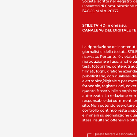
Società iscritta nel Registro de
Operatori di Comunicazione c
l’AGCOM al n. 20133
STILE TV HD in onda su:
CANALE 78 DEL DIGITALE T
La riproduzione dei contenuti
giornalistici della testata STI
riservata. Pertanto, è vietata l
riproduzione e l’uso, anche par
testi, fotografie, contenuti au
filmati, loghi, grafiche aziendal
pubblicitarie, con qualsiasi di
elettronico/digitale o per mez
fotocopie, registrazioni, cover
quanto è ascrivibile a copia n
autorizzata. La redazione non
responsabile dei commenti pr
sito. Non potendo esercitare 
controllo continuo resta dispo
eliminarli su segnalazione qual
stessi risultano offensivi e oltr