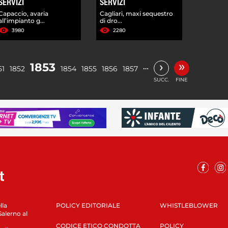
SERVIZI
SERVIZI
Capaccio, avaria
Cagliari, maxi sequestro
all’impianto g...
di dro...
3980
2280
»
›
1853
…
51
1852
1854
1855
1856
1857
SUCC.
FINE
lla
POLICY EDITORIALE
WHISTLEBLOWER
Salerno al
CODICE ETICO CONDOTTA
POLICY