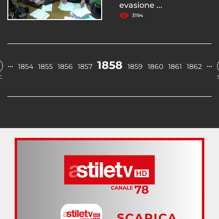
evasione ...
3194
1858
…
…
1854
1855
1856
1857
1859
1860
1861
1862
.
SCARICA