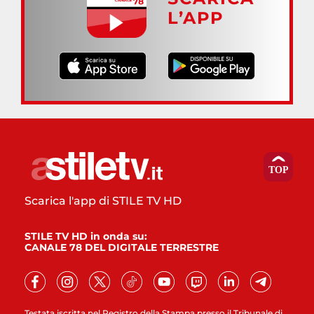
L’APP
Scarica l'app di STILE TV HD
STILE TV HD in onda su:
CANALE 78 DEL DIGITALE TERRESTRE
Testata iscritta nel Registro della Stampa presso il Tribunale di