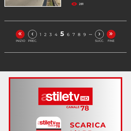
281
«
»
‹
›
5
…
1
2
3
4
6
7
8
9
INIZIO
PREC.
SUCC.
FINE
SCARICA