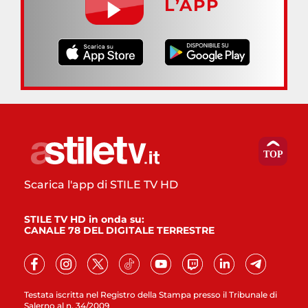
L’APP
Scarica l'app di STILE TV HD
STILE TV HD in onda su:
CANALE 78 DEL DIGITALE TERRESTRE
Testata iscritta nel Registro della Stampa presso il Tribunale di
Salerno al n. 34/2009