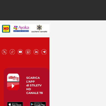
SCARICA
L’APP
di STILETV
HD
CANALE 78