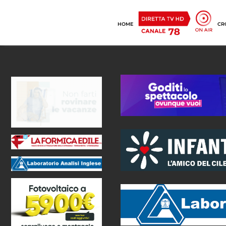
HOME
CR