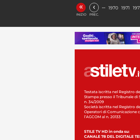
«
‹
…
1970
1971
197
INIZIO
PREC.
Testata iscritta nel Registro de
Stampa presso il Tribunale di 
n. 34/2009
Società iscritta nel Registro de
Operatori di Comunicazione c
l’AGCOM al n. 20133
STILE TV HD in onda su:
CANALE 78 DEL DIGITALE T