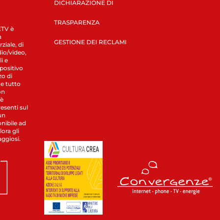
DICHIARAZIONE DI
TRASPARENZA
LETV è
a
GESTIONE DEI RECLAMI
ziale, di
dio/video,
i e
spositivo
zo di
 e tutto
on
 è
esenti sul
un
nibile ad
ora gli
aggiosi.