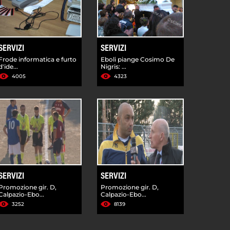
SERVIZI
SERVIZI
Frode informatica e furto
Eboli piange Cosimo De
d'ide...
Nigris: ...
4005
4323
SERVIZI
SERVIZI
Promozione gir. D,
Promozione gir. D,
Calpazio-Ebo...
Calpazio-Ebo...
3252
8139