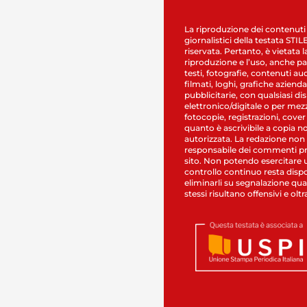
La riproduzione dei contenuti
giornalistici della testata STI
riservata. Pertanto, è vietata l
riproduzione e l’uso, anche par
testi, fotografie, contenuti au
filmati, loghi, grafiche aziendal
pubblicitarie, con qualsiasi di
elettronico/digitale o per mez
fotocopie, registrazioni, cover
quanto è ascrivibile a copia n
autorizzata. La redazione non
responsabile dei commenti pr
sito. Non potendo esercitare 
controllo continuo resta dispo
eliminarli su segnalazione qual
stessi risultano offensivi e oltr