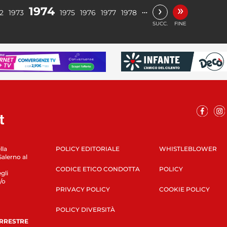
»
›
1974
…
2
1973
1975
1976
1977
1978
SUCC.
FINE
lla
POLICY EDITORIALE
WHISTLEBLOWER
Salerno al
CODICE ETICO CONDOTTA
POLICY
gli
/o
PRIVACY POLICY
COOKIE POLICY
POLICY DIVERSITÀ
ERRESTRE