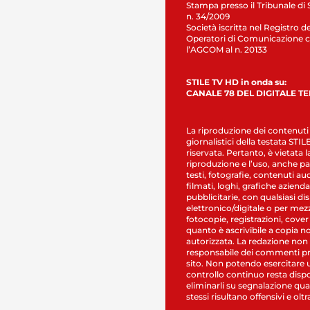
Stampa presso il Tribunale di 
n. 34/2009
Società iscritta nel Registro de
Operatori di Comunicazione c
l’AGCOM al n. 20133
STILE TV HD in onda su:
CANALE 78 DEL DIGITALE T
La riproduzione dei contenuti
giornalistici della testata STI
riservata. Pertanto, è vietata l
riproduzione e l’uso, anche par
testi, fotografie, contenuti au
filmati, loghi, grafiche aziendal
pubblicitarie, con qualsiasi di
elettronico/digitale o per mez
fotocopie, registrazioni, cover
quanto è ascrivibile a copia n
autorizzata. La redazione non
responsabile dei commenti pr
sito. Non potendo esercitare 
controllo continuo resta dispo
eliminarli su segnalazione qual
stessi risultano offensivi e oltr