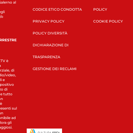
Salerno al
CODICE ETICO CONDOTTA
POLICY
gli
/o
PRIVACY POLICY
COOKIE POLICY
POLICY DIVERSITÀ
ERRESTRE
DICHIARAZIONE DI
TRASPARENZA
LETV è
a
GESTIONE DEI RECLAMI
ziale, di
dio/video,
i e
spositivo
zo di
 e tutto
on
 è
esenti sul
un
nibile ad
ora gli
aggiosi.