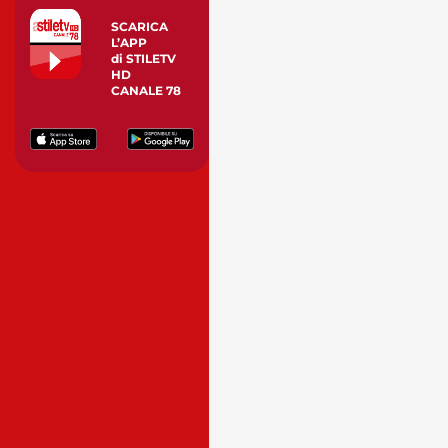
SCARICA
L’APP
di STILETV
HD
CANALE 78