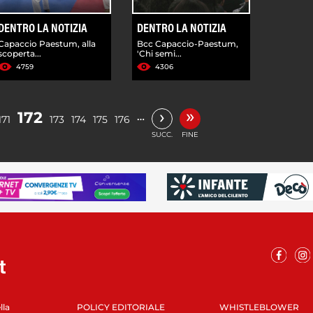
DENTRO LA NOTIZIA
DENTRO LA NOTIZIA
Capaccio Paestum, alla
Bcc Capaccio-Paestum,
scoperta...
'Chi semi...
4759
4306
»
›
172
…
171
173
174
175
176
SUCC.
FINE
lla
POLICY EDITORIALE
WHISTLEBLOWER