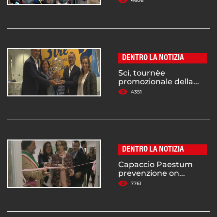
4606
DENTRO LA NOTIZIA
Sci, tournèe
promozionale della...
4351
DENTRO LA NOTIZIA
Capaccio Paestum
prevenzione on...
7761