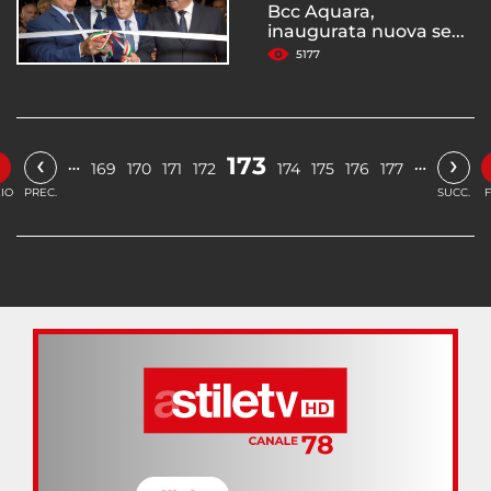
Bcc Aquara,
inaugurata nuova se...
5177
«
‹
›
173
…
…
169
170
171
172
174
175
176
177
ZIO
PREC.
SUCC.
F