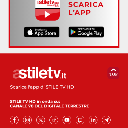
SCARICA
L’APP
Scarica l'app di STILE TV HD
STILE TV HD in onda su:
CANALE 78 DEL DIGITALE TERRESTRE