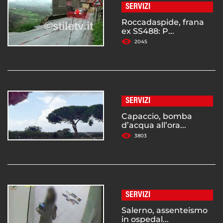
SERVIZI
Roccadaspide, frana
ex SS488: P...
2045
SERVIZI
Capaccio, bomba
d’acqua all’ora...
3803
SERVIZI
Salerno, assenteismo
in ospedal...