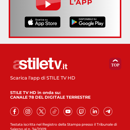
L’APP
Scarica l'app di STILE TV HD
STILE TV HD in onda su:
CANALE 78 DEL DIGITALE TERRESTRE
Testata iscritta nel Registro della Stampa presso il Tribunale di
Salerno al n. 34/2009