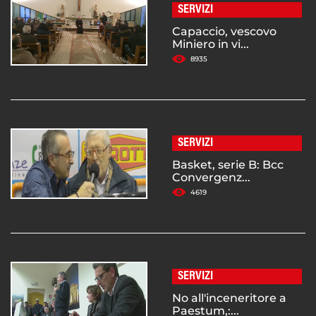
SERVIZI
Capaccio, vescovo
Miniero in vi...
8935
SERVIZI
Basket, serie B: Bcc
Convergenz...
4619
SERVIZI
No all'inceneritore a
Paestum,:...