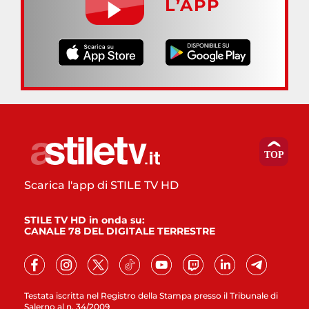
L’APP
Scarica l'app di STILE TV HD
STILE TV HD in onda su:
CANALE 78 DEL DIGITALE TERRESTRE
Testata iscritta nel Registro della Stampa presso il Tribunale di
Salerno al n. 34/2009