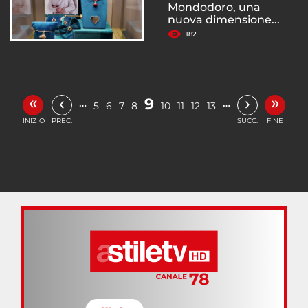
Mondodoro, una
nuova dimensione...
182
«
»
‹
›
9
…
…
5
6
7
8
10
11
12
13
INIZIO
PREC.
SUCC.
FINE