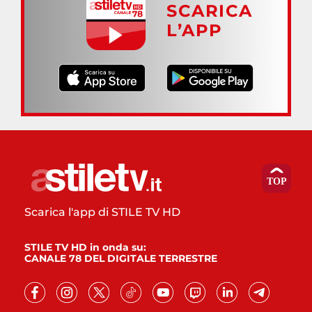
SCARICA
L’APP
Scarica l'app di STILE TV HD
STILE TV HD in onda su:
CANALE 78 DEL DIGITALE TERRESTRE