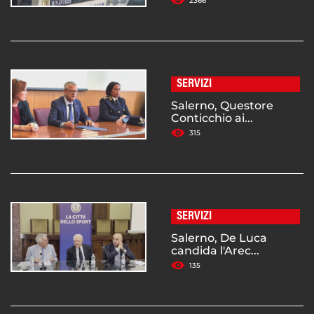
2366
SERVIZI
Salerno, Questore
Conticchio ai...
315
SERVIZI
Salerno, De Luca
candida l'Arec...
135