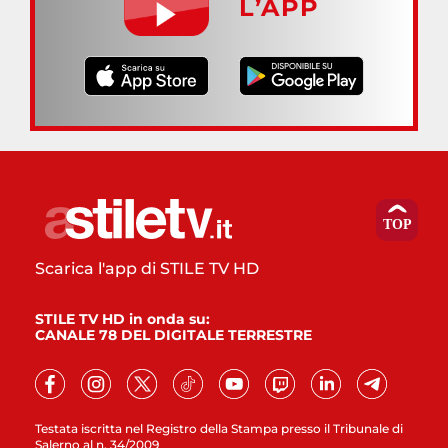
L’APP
Scarica l'app di STILE TV HD
STILE TV HD in onda su:
CANALE 78 DEL DIGITALE TERRESTRE
Testata iscritta nel Registro della Stampa presso il Tribunale di
Salerno al n. 34/2009