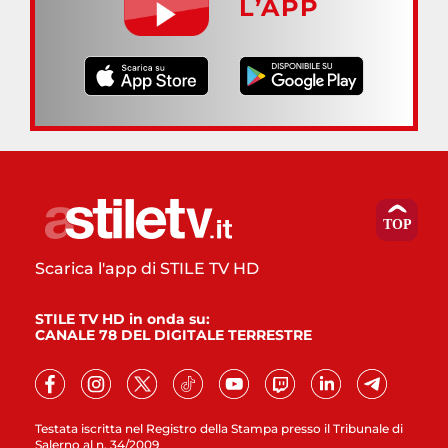
L’APP
Scarica l'app di STILE TV HD
STILE TV HD in onda su:
CANALE 78 DEL DIGITALE TERRESTRE
Testata iscritta nel Registro della Stampa presso il Tribunale di
Salerno al n. 34/2009