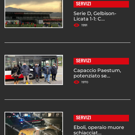
SERVIZI
Serie D, Gelbison-
Licata 1-1: C...
1991
SERVIZI
Capaccio Paestum,
potenziato se...
1970
SERVIZI
Eboli, operaio muore
schiacciat...