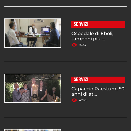
SERVIZI
Ospedale di Eboli,
tamponi più ...
9233
SERVIZI
Capaccio Paestum, 50
anni di at...
4796