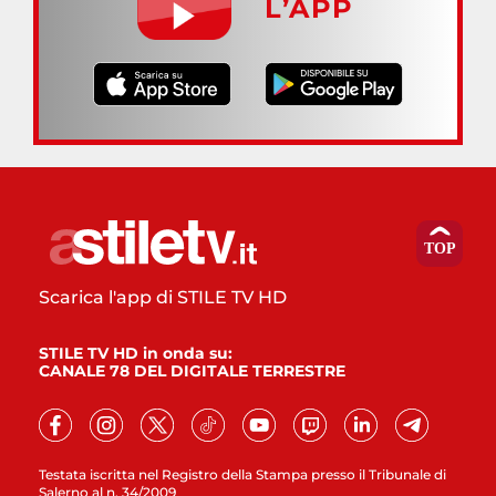
L’APP
Scarica l'app di STILE TV HD
STILE TV HD in onda su:
CANALE 78 DEL DIGITALE TERRESTRE
Testata iscritta nel Registro della Stampa presso il Tribunale di
Salerno al n. 34/2009