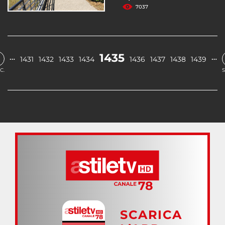
7037
1435
…
…
1431
1432
1433
1434
1436
1437
1438
1439
C.
S
SCARICA