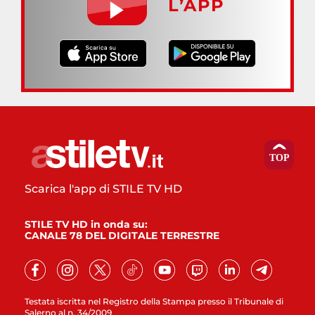
L’APP
Scarica l'app di STILE TV HD
STILE TV HD in onda su:
CANALE 78 DEL DIGITALE TERRESTRE
Testata iscritta nel Registro della Stampa presso il Tribunale di
Salerno al n. 34/2009