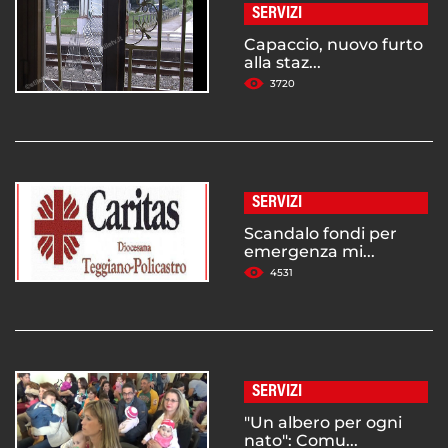
SERVIZI
Capaccio, nuovo furto
alla staz...
3720
SERVIZI
Scandalo fondi per
emergenza mi...
4531
SERVIZI
"Un albero per ogni
nato": Comu...