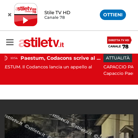
Stile TV HD
OTTIENI
Canale 78
Paestum, Codacons scrive al ministro Giuli: "Rilanciare scavi dell'Anfiteatro nell'area archeologica"
ATTUALITÀ
15:05
cos lancia un appello al
CAPACCIO PAESTUM. Incisiva az
Capaccio Paes...