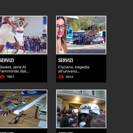
SERVIZI
SERVIZI
Basket, serie A1
Fisciano, tragedia
Femminile: Bat...
all'universi...
7857
9245