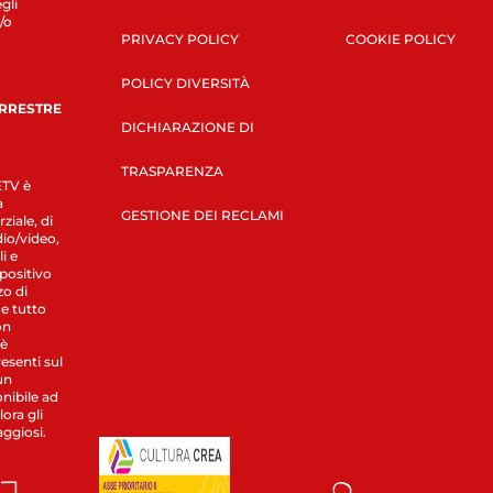
gli
/o
PRIVACY POLICY
COOKIE POLICY
POLICY DIVERSITÀ
ERRESTRE
DICHIARAZIONE DI
TRASPARENZA
LETV è
a
GESTIONE DEI RECLAMI
ziale, di
dio/video,
i e
spositivo
zo di
 e tutto
on
 è
esenti sul
un
nibile ad
ora gli
aggiosi.