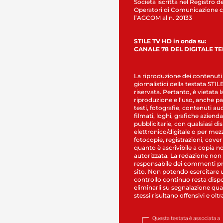
Società iscritta nel Registro de
Operatori di Comunicazione c
l’AGCOM al n. 20133
STILE TV HD in onda su:
CANALE 78 DEL DIGITALE T
La riproduzione dei contenuti
giornalistici della testata STI
riservata. Pertanto, è vietata l
riproduzione e l’uso, anche par
testi, fotografie, contenuti au
filmati, loghi, grafiche aziendal
pubblicitarie, con qualsiasi di
elettronico/digitale o per mez
fotocopie, registrazioni, cover
quanto è ascrivibile a copia n
autorizzata. La redazione non
responsabile dei commenti pr
sito. Non potendo esercitare 
controllo continuo resta dispo
eliminarli su segnalazione qual
stessi risultano offensivi e oltr