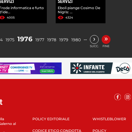
SERVIZI
SERVIZI
Frode informatica e furto
Eboli piange Cosimo De
d'ide...
Nigris: ...
4005
4324
»
›
1976
…
74
1975
1977
1978
1979
1980
SUCC.
FINE
lla
POLICY EDITORIALE
WHISTLEBLOWER
Salerno al
CODICE ETICO CONDOTTA
POLICY