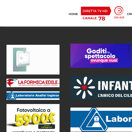
HOME
CR