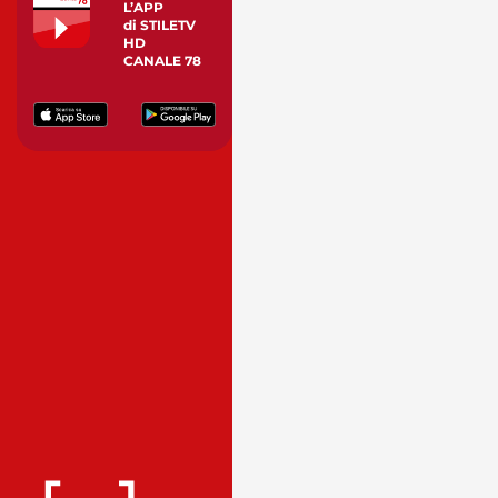
L’APP
di STILETV
HD
CANALE 78