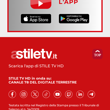
L’APP
Scarica l'app di STILE TV HD
STILE TV HD in onda su:
CANALE 78 DEL DIGITALE TERRESTRE
Testata iscritta nel Registro della Stampa presso il Tribunale di
Salerno al n. 34/2009