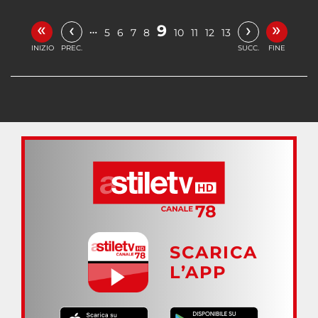
«
»
‹
›
9
…
5
6
7
8
10
11
12
13
INIZIO
PREC.
SUCC.
FINE
SCARICA
L’APP