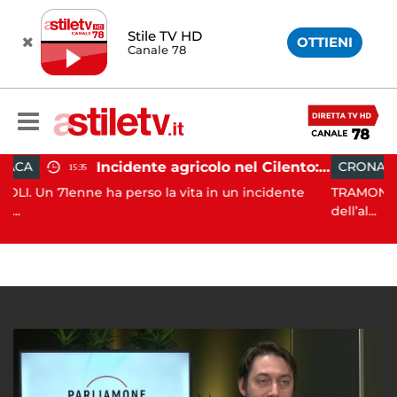
Stile TV HD
OTTIENI
Canale 78
Incidente agricolo nel Cilento: trattore si ribalta, muore 71enne
CRONACA
15:14
 perso la vita in un incidente
TRAMONTI. Si è conclusa con
dell’al...