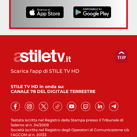
Scarica l'app di STILE TV HD
STILE TV HD in onda su:
CANALE 78 DEL DIGITALE TERRESTRE
Testata iscritta nel Registro della Stampa presso il Tribunale di
Salerno al n. 34/2009
Società iscritta nel Registro degli Operatori di Comunicazione c/o
l’AGCOM al n. 20133