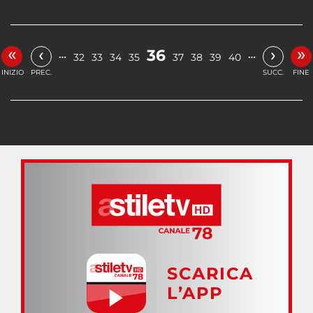
«
»
‹
›
36
…
…
32
33
34
35
37
38
39
40
INIZIO
PREC.
SUCC.
FINE
SCARICA
L’APP