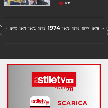
8139
1974
…
…
1970
1971
1972
1973
1975
1976
1977
1978
C.
S
SCARICA