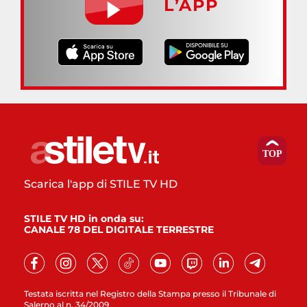
L’APP
Scarica l'app di STILE TV HD
STILE TV HD in onda su:
CANALE 78 DEL DIGITALE TERRESTRE
Testata iscritta nel Registro della Stampa presso il Tribunale di
Salerno al n. 34/2009