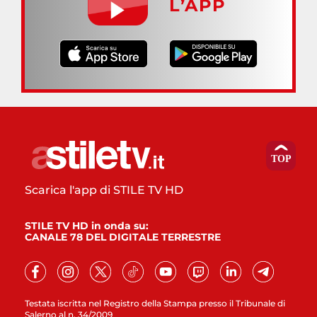
L’APP
Scarica l'app di STILE TV HD
STILE TV HD in onda su:
CANALE 78 DEL DIGITALE TERRESTRE
Testata iscritta nel Registro della Stampa presso il Tribunale di
Salerno al n. 34/2009