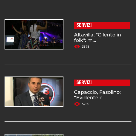
SERVIZI
Altavilla, "Cilento in
folk": m...
3378
SERVIZI
Capaccio, Fasolino:
“Evidente c...
5259