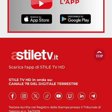
L’APP
Scarica l'app di STILE TV HD
STILE TV HD in onda su:
CANALE 78 DEL DIGITALE TERRESTRE
Testata iscritta nel Registro della Stampa presso il Tribunale di
Salerno al n. 34/2009