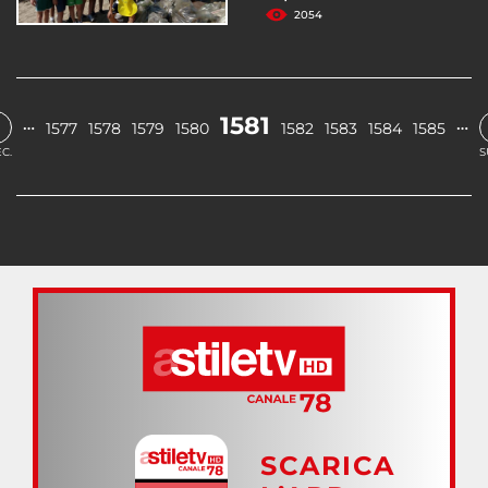
2054
1581
…
…
1577
1578
1579
1580
1582
1583
1584
1585
C.
S
SCARICA