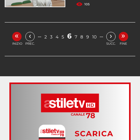
105
«
»
‹
›
6
…
…
2
3
4
5
7
8
9
10
INIZIO
PREC.
SUCC.
FINE
SCARICA