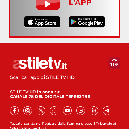
L’APP
Scarica l'app di STILE TV HD
STILE TV HD in onda su:
CANALE 78 DEL DIGITALE TERRESTRE
Testata iscritta nel Registro della Stampa presso il Tribunale di
Salerno al n. 34/2009