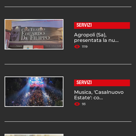
SERVIZI
Agropoli (Sa),
presentata la nu...
1119
SERVIZI
Musica, 'Casalnuovo
Estate': co...
93