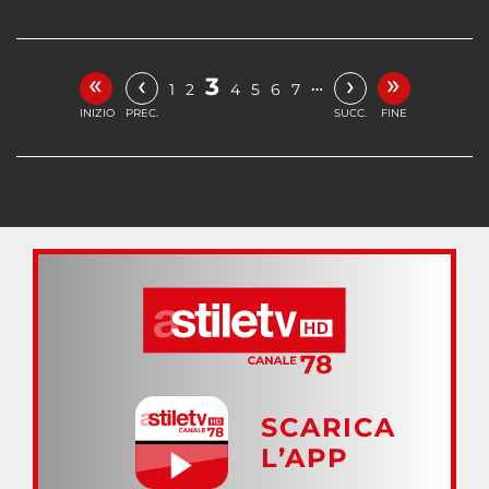
«
»
‹
›
3
…
1
2
4
5
6
7
INIZIO
PREC.
SUCC.
FINE
SCARICA
L’APP