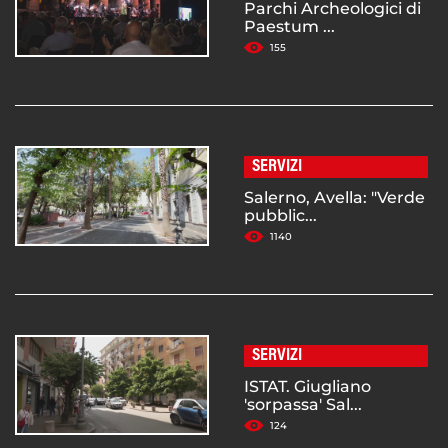
Parchi Archeologici di
Paestum ...
155
SERVIZI
Salerno, Avella: "Verde
pubblic...
1140
SERVIZI
ISTAT. Giugliano
'sorpassa' Sal...
124