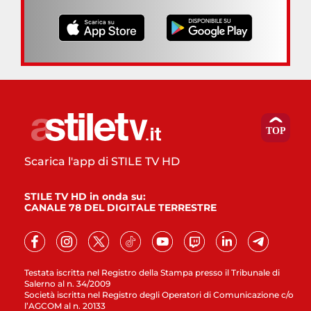
Scarica l'app di STILE TV HD
STILE TV HD in onda su:
CANALE 78 DEL DIGITALE TERRESTRE
Testata iscritta nel Registro della Stampa presso il Tribunale di
Salerno al n. 34/2009
Società iscritta nel Registro degli Operatori di Comunicazione c/o
l’AGCOM al n. 20133