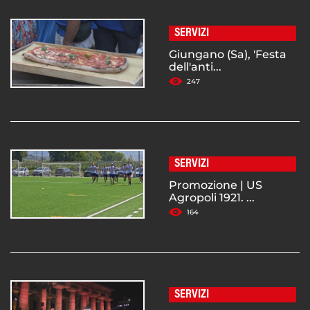
SERVIZI
Giungano (Sa), 'Festa
dell'anti...
247
SERVIZI
Promozione | US
Agropoli 1921. ...
164
SERVIZI