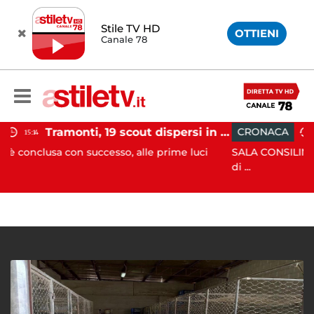
Stile TV HD
OTTIENI
Canale 78
Tramonti, 19 scout dispersi in montagna salvati dai vigili del fuoco
CRONACA
12:41
successo, alle prime luci
SALA CONSILINA. Si ritrovano liqu
di ...