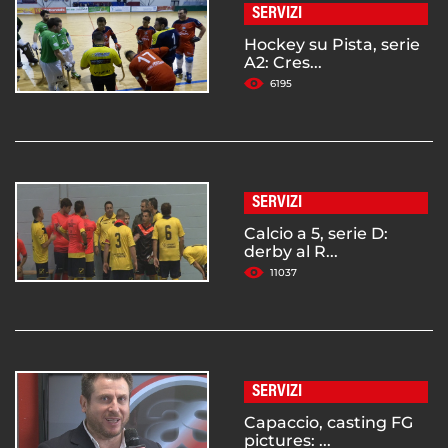
SERVIZI
Hockey su Pista, serie
A2: Cres...
6195
SERVIZI
Calcio a 5, serie D:
derby al R...
11037
SERVIZI
Capaccio, casting FG
pictures: ...