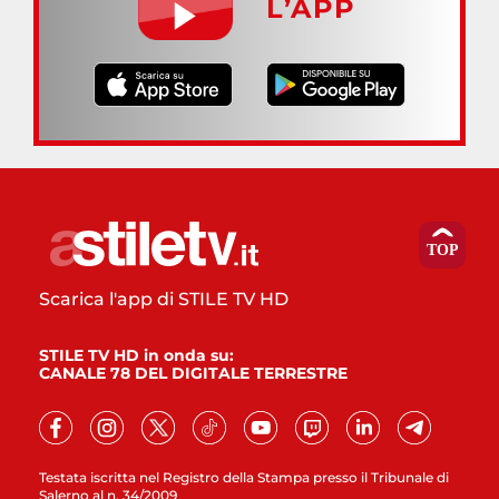
L’APP
Scarica l'app di STILE TV HD
STILE TV HD in onda su:
CANALE 78 DEL DIGITALE TERRESTRE
Testata iscritta nel Registro della Stampa presso il Tribunale di
Salerno al n. 34/2009