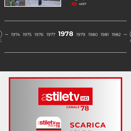
4557
1978
…
…
1974
1975
1976
1977
1979
1980
1981
1982
C.
SCARICA