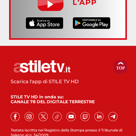
L’APP
Scarica l'app di STILE TV HD
STILE TV HD in onda su:
CANALE 78 DEL DIGITALE TERRESTRE
Testata iscritta nel Registro della Stampa presso il Tribunale di
Salerno al n. 34/2009