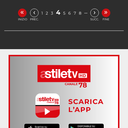
«
»
‹
›
4
…
1
2
3
5
6
7
8
INIZIO
PREC.
SUCC.
FINE
SCARICA
L’APP