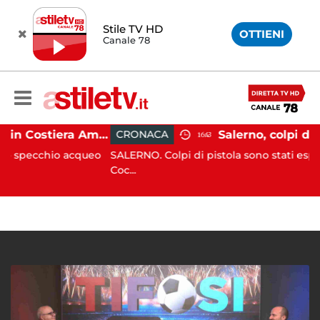
Stile TV HD
OTTIENI
Canale 78
Gozzo affonda in Costiera Amalfitana: occupanti soccorsi da altri natanti
CRONACA
16:43
ecchio acqueo
SALERNO. Colpi di pistola sono stati esplosi in 
Coc...