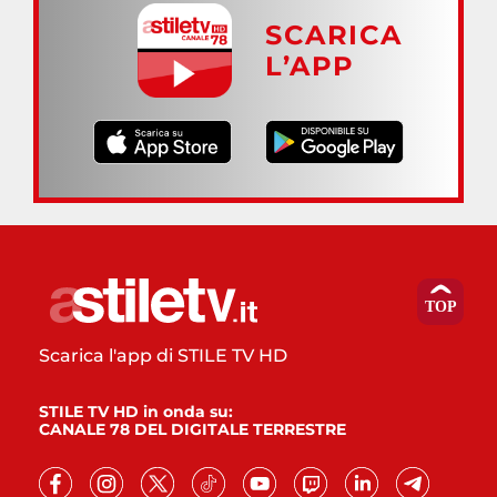
SCARICA
L’APP
Scarica l'app di STILE TV HD
STILE TV HD in onda su:
CANALE 78 DEL DIGITALE TERRESTRE