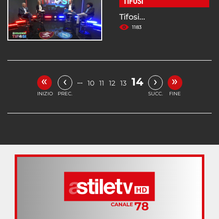
TIFOSI
Tifosi...
1183
«
»
‹
›
14
…
10
11
12
13
INIZIO
PREC.
SUCC.
FINE