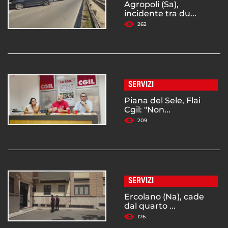
Agropoli (Sa),
incidente tra du...
262
SERVIZI
Piana del Sele, Flai
Cgil: "Non...
209
SERVIZI
Ercolano (Na), cade
dal quarto ...
176