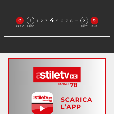
«
»
‹
›
4
…
1
2
3
5
6
7
8
INIZIO
PREC.
SUCC.
FINE
SCARICA
L’APP