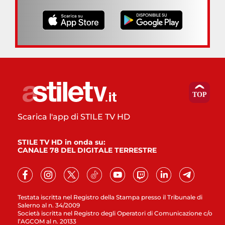
Scarica l'app di STILE TV HD
STILE TV HD in onda su:
CANALE 78 DEL DIGITALE TERRESTRE
Testata iscritta nel Registro della Stampa presso il Tribunale di
Salerno al n. 34/2009
Società iscritta nel Registro degli Operatori di Comunicazione c/o
l’AGCOM al n. 20133