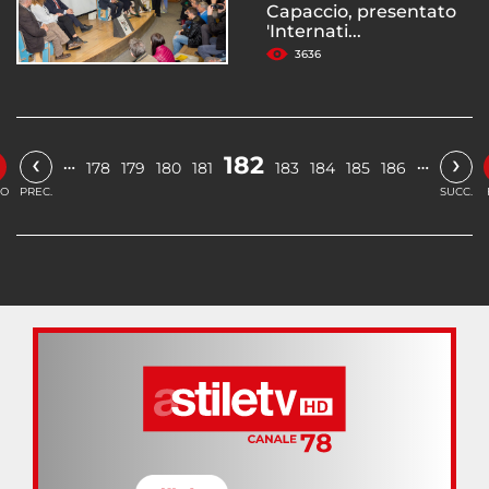
Capaccio, presentato
'Internati...
3636
‹
›
182
…
…
178
179
180
181
183
184
185
186
IO
PREC.
SUCC.