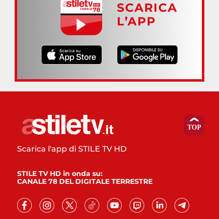
SCARICA
L’APP
Scarica l'app di STILE TV HD
STILE TV HD in onda su:
CANALE 78 DEL DIGITALE TERRESTRE