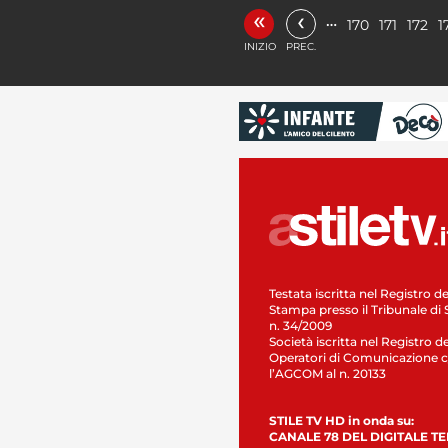
«
‹
…
170
171
172
1
INIZIO
PREC.
Testata iscritta nel Registro de
Stampa presso il Tribunale di 
n. 34/2009
Società iscritta nel Registro de
Operatori di Comunicazione c
l’AGCOM al n. 20133
STILE TV HD in onda su:
CANALE 78 DEL DIGITALE T