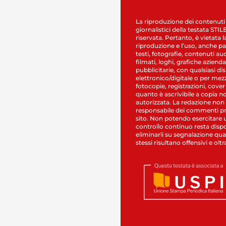
La riproduzione dei contenuti
giornalistici della testata STI
riservata. Pertanto, è vietata l
riproduzione e l’uso, anche par
testi, fotografie, contenuti au
filmati, loghi, grafiche aziendal
pubblicitarie, con qualsiasi di
elettronico/digitale o per mez
fotocopie, registrazioni, cover
quanto è ascrivibile a copia n
autorizzata. La redazione non
responsabile dei commenti pr
sito. Non potendo esercitare 
controllo continuo resta dispo
eliminarli su segnalazione qual
stessi risultano offensivi e oltr