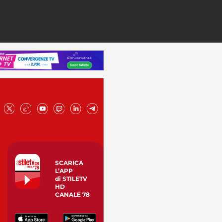
SCARICA
L’APP
di STILETV
HD
CANALE 78