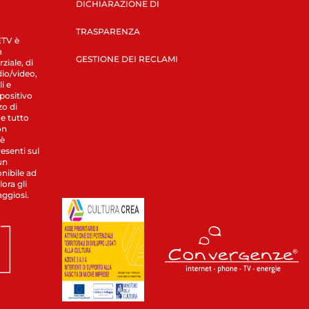
DICHIARAZIONE DI
TRASPARENZA
LETV è
a
GESTIONE DEI RECLAMI
ziale, di
dio/video,
i e
spositivo
zo di
 e tutto
on
 è
esenti sul
un
nibile ad
ora gli
aggiosi.