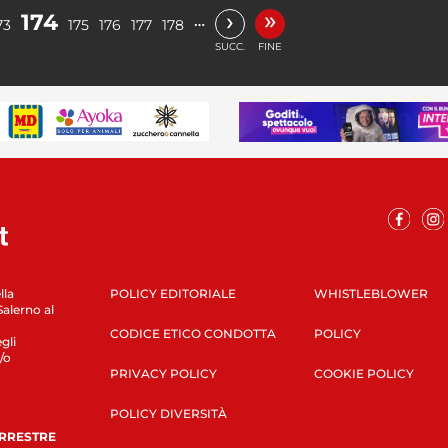
»
›
174
…
73
175
176
177
178
SUCC.
FINE
lla
POLICY EDITORIALE
WHISTLEBLOWER
Salerno al
CODICE ETICO CONDOTTA
POLICY
gli
/o
PRIVACY POLICY
COOKIE POLICY
POLICY DIVERSITÀ
ERRESTRE