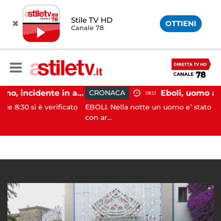
Stile TV HD
OTTIENI
Canale 78
Pontecagnano, incidente in autostrada: 5 giovani feriti
CRONACA
08:13
è verificato
EBOLI. Nella notte un uomo e’ stato aggredito e 
con ar...