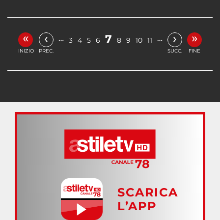
«
»
‹
›
7
…
…
3
4
5
6
8
9
10
11
INIZIO
PREC.
SUCC.
FINE
SCARICA
L’APP