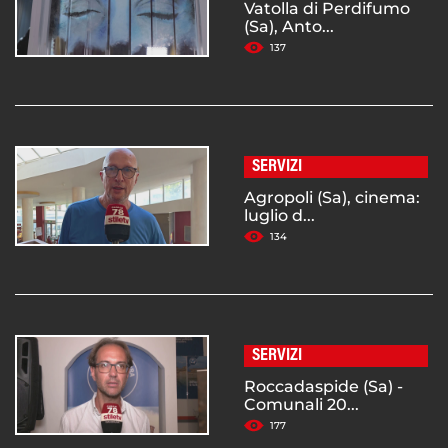
Vatolla di Perdifumo
(Sa), Anto...
137
SERVIZI
Agropoli (Sa), cinema:
luglio d...
134
SERVIZI
Roccadaspide (Sa) -
Comunali 20...
177