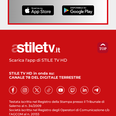
Scarica l'app di STILE TV HD
STILE TV HD in onda su:
CANALE 78 DEL DIGITALE TERRESTRE
Testata iscritta nel Registro della Stampa presso il Tribunale di
Salerno al n. 34/2009
Società iscritta nel Registro degli Operatori di Comunicazione c/o
l’AGCOM al n. 20133