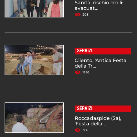
Sanità, rischio crolli:
evacuat...
208
SERVIZI
Cilento, 'Antica Festa
della Tr...
1286
SERVIZI
Roccadaspide (Sa),
'Festa della...
386