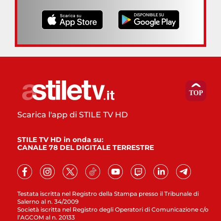
Scarica l'app di STILE TV HD
STILE TV HD in onda su:
CANALE 78 DEL DIGITALE TERRESTRE
Testata iscritta nel Registro della Stampa presso il Tribunale di
Salerno al n. 34/2009
Società iscritta nel Registro degli Operatori di Comunicazione c/o
l’AGCOM al n. 20133