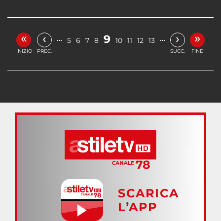
«
»
‹
›
9
…
…
5
6
7
8
10
11
12
13
INIZIO
PREC.
SUCC.
FINE
SCARICA
L’APP