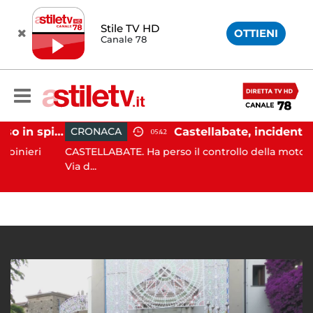
Stile TV HD
OTTIENI
Canale 78
Ischia, pusher sorpreso in spiaggia da carabinieri in Vespa
CRONACA
05:42
eri
CASTELLABATE. Ha perso il controllo della moto lungo 
Via d...