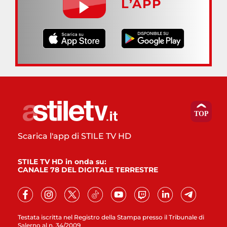
L’APP
Scarica l'app di STILE TV HD
STILE TV HD in onda su:
CANALE 78 DEL DIGITALE TERRESTRE
Testata iscritta nel Registro della Stampa presso il Tribunale di
Salerno al n. 34/2009