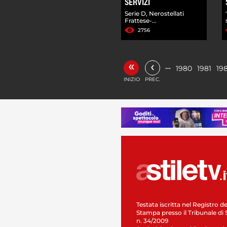
SERVIZI
Serie D, Nerostellati
Frattese-...
2756
«
‹
…
1980
1981
19
INIZIO
PREC.
Testata iscritta nel Registro de
Stampa presso il Tribunale di 
n. 34/2009