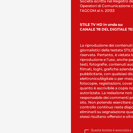
Società iscritta nel Registro de
Operatori di Comunicazione c
l’AGCOM al n. 20133
STILE TV HD in onda su:
CANALE 78 DEL DIGITALE T
La riproduzione dei contenuti
giornalistici della testata STI
riservata. Pertanto, è vietata l
riproduzione e l’uso, anche par
testi, fotografie, contenuti au
filmati, loghi, grafiche aziendal
pubblicitarie, con qualsiasi di
elettronico/digitale o per mez
fotocopie, registrazioni, cover
quanto è ascrivibile a copia n
autorizzata. La redazione non
responsabile dei commenti pr
sito. Non potendo esercitare 
controllo continuo resta dispo
eliminarli su segnalazione qual
stessi risultano offensivi e oltr