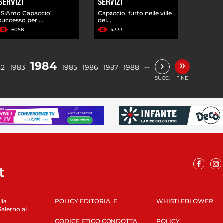
SERVIZI
SERVIZI
"SiAmo Capaccio",
Capaccio, furto nelle ville
successo per ...
del...
6058
4333
»
›
1984
…
82
1983
1985
1986
1987
1988
SUCC.
FINE
lla
POLICY EDITORIALE
WHISTLEBLOWER
Salerno al
CODICE ETICO CONDOTTA
POLICY