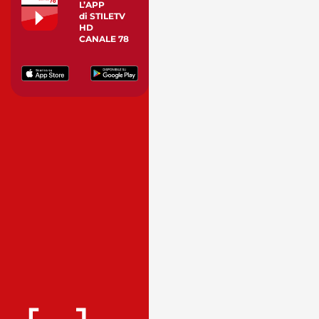
L’APP
di STILETV
HD
CANALE 78