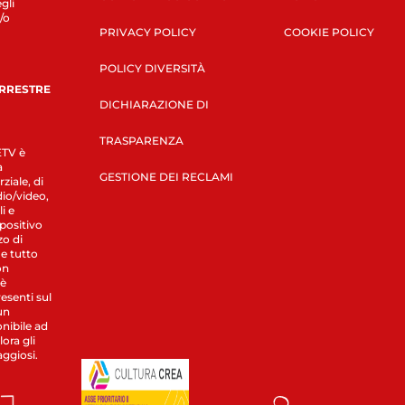
gli
/o
PRIVACY POLICY
COOKIE POLICY
POLICY DIVERSITÀ
ERRESTRE
DICHIARAZIONE DI
TRASPARENZA
LETV è
a
GESTIONE DEI RECLAMI
ziale, di
dio/video,
i e
spositivo
zo di
 e tutto
on
 è
esenti sul
un
nibile ad
ora gli
aggiosi.