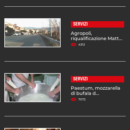
SERVIZI
Agropoli,
riqualificazione Matt...
4312
SERVIZI
Paestum, mozzarella
di bufala d...
7072