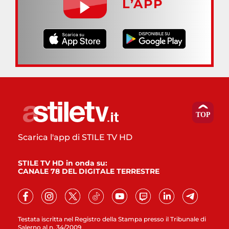
L’APP
Scarica l'app di STILE TV HD
STILE TV HD in onda su:
CANALE 78 DEL DIGITALE TERRESTRE
Testata iscritta nel Registro della Stampa presso il Tribunale di
Salerno al n. 34/2009